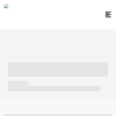
----- ----- -- ------ ---- ---- -- ----- -----
----- --- ------
----- -----
----- ----- -- ------ ---- ---- -- ----- ----- ----- --- ------