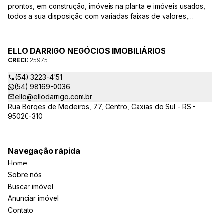
prontos, em construção, imóveis na planta e imóveis usados,
todos a sua disposição com variadas faixas de valores,
bairros e dimensões para melhor atender as suas
necessidades e anseios. Ao nos procurar, nossos corretores –
credenciados ao CRECI-25975 estarão sempre prontos para
ELLO DARRIGO NEGÓCIOS IMOBILIÁRIOS
responder-lhe todas as suas dúvidas sobre casas,
CRECI:
25975
apartamentos, terrenos, salas comerciais e outros produtos
imobiliários.
(54) 3223-4151
(54) 98169-0036
ello@ellodarrigo.com.br
Rua Borges de Medeiros, 77, Centro, Caxias do Sul - RS -
95020-310
Navegação rápida
Home
Sobre nós
Buscar imóvel
Anunciar imóvel
Contato