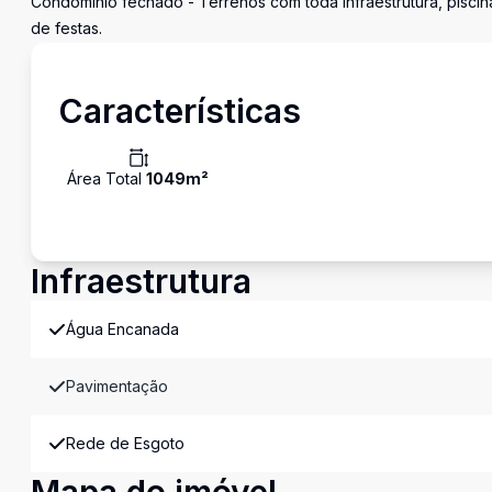
Condomínio fechado - Terrenos com toda infraestrutura, piscina 
de festas.
Características
Área Total
1049
m²
Infraestrutura
Água Encanada
Pavimentação
Rede de Esgoto