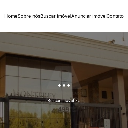
Home
Sobre nós
Buscar imóvel
Anunciar imóvel
Contato
...
Buscar imóvel
...