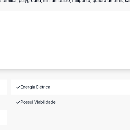
térmica, playground, mini anfiteatro, heliponto, quadra de tênis, sa
Energia Elétrica
Possui Viabilidade