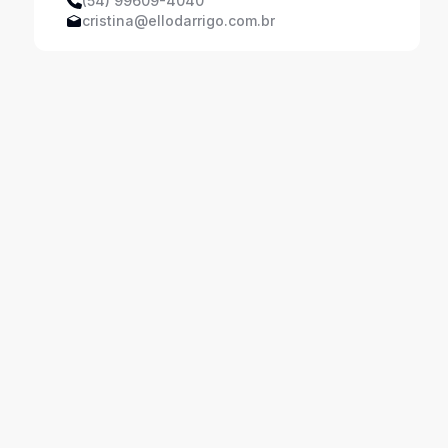
(54) 99609-4040
cristina@ellodarrigo.com.br