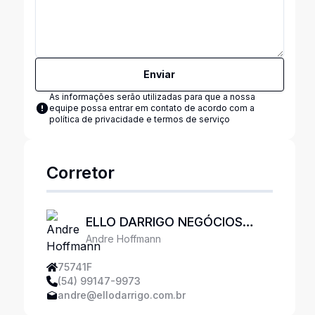
Enviar
As informações serão utilizadas para que a nossa
equipe possa entrar em contato de acordo com a
política de privacidade e termos de serviço
Corretor
ELLO DARRIGO NEGÓCIOS
Andre Hoffmann
IMOBILIÁRIOS
75741F
(54) 99147-9973
andre@ellodarrigo.com.br