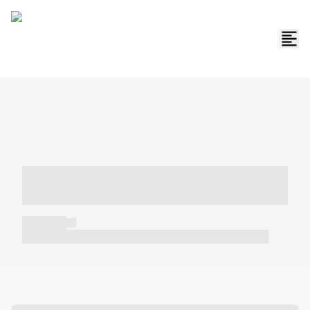
----- ----- -- ------ ---- ---- -- ----- -----
----- --- ------
----- -----
----- ----- -- ------ ---- ---- -- ----- ----- ----- --- ------