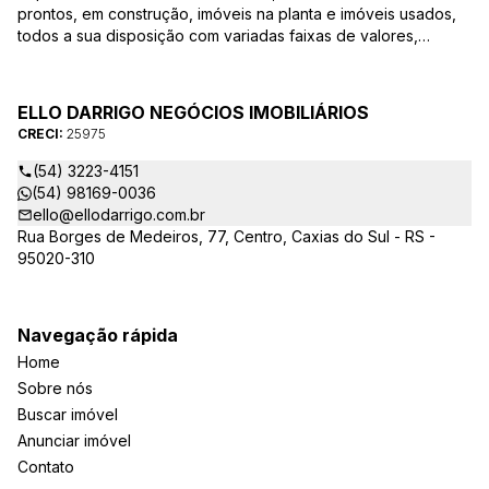
prontos, em construção, imóveis na planta e imóveis usados,
todos a sua disposição com variadas faixas de valores,
bairros e dimensões para melhor atender as suas
necessidades e anseios. Ao nos procurar, nossos corretores –
credenciados ao CRECI-25975 estarão sempre prontos para
ELLO DARRIGO NEGÓCIOS IMOBILIÁRIOS
responder-lhe todas as suas dúvidas sobre casas,
CRECI:
25975
apartamentos, terrenos, salas comerciais e outros produtos
imobiliários.
(54) 3223-4151
(54) 98169-0036
ello@ellodarrigo.com.br
Rua Borges de Medeiros, 77, Centro, Caxias do Sul - RS -
95020-310
Navegação rápida
Home
Sobre nós
Buscar imóvel
Anunciar imóvel
Contato