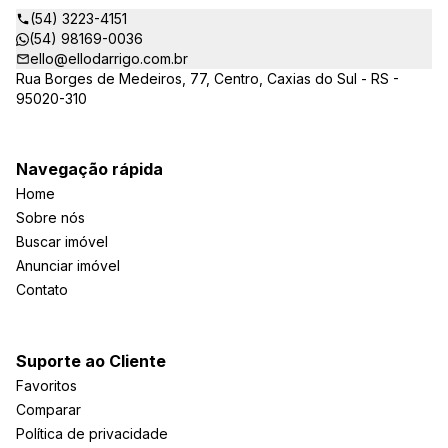
imobiliários.
(54) 3223-4151
(54) 98169-0036
ello@ellodarrigo.com.br
Rua Borges de Medeiros, 77, Centro, Caxias do Sul - RS -
95020-310
Navegação rápida
Home
Sobre nós
Buscar imóvel
Anunciar imóvel
Contato
Suporte ao Cliente
Favoritos
Comparar
Política de privacidade