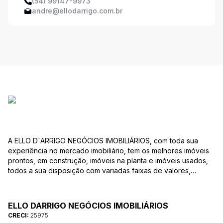
(54) 99147-9973
andre@ellodarrigo.com.br
A ELLO D`ARRIGO NEGÓCIOS IMOBILIÁRIOS, com toda sua
experiência no mercado imobiliário, tem os melhores imóveis
prontos, em construção, imóveis na planta e imóveis usados,
todos a sua disposição com variadas faixas de valores,
bairros e dimensões para melhor atender as suas
necessidades e anseios. Ao nos procurar, nossos corretores –
credenciados ao CRECI-25975 estarão sempre prontos para
ELLO DARRIGO NEGÓCIOS IMOBILIÁRIOS
responder-lhe todas as suas dúvidas sobre casas,
CRECI:
25975
apartamentos, terrenos, salas comerciais e outros produtos