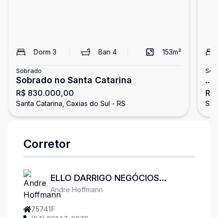
Dorm
3
Ban
4
153
m²
Sobrado
Sob
Sobrado no Santa Catarina
...
R$ 830.000,00
R$ 
Santa Catarina, Caxias do Sul - RS
San
Corretor
ELLO DARRIGO NEGÓCIOS
Andre Hoffmann
IMOBILIÁRIOS
75741F