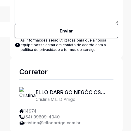
Enviar
As informações serão utilizadas para que a nossa
equipe possa entrar em contato de acordo com a
política de privacidade e termos de serviço
Corretor
ELLO DARRIGO NEGÓCIOS
Cristina M.L. D`Arrigo
IMOBILIÁRIOS
14974
(54) 99609-4040
cristina@ellodarrigo.com.br