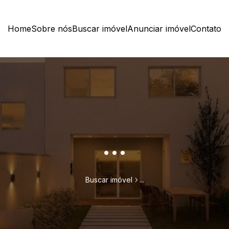
Home
Sobre nós
Buscar imóvel
Anunciar imóvel
Contato
...
Buscar imóvel
...