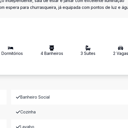
o independente, sala de estar e jantar com excelente iluminação
 com espera para churrasqueira, já equipada com pontos de luz e ág
3
Dormitório
s
4
Banheiro
s
3
Suíte
s
2
Vaga
Banheiro Social
Cozinha
Lavabo