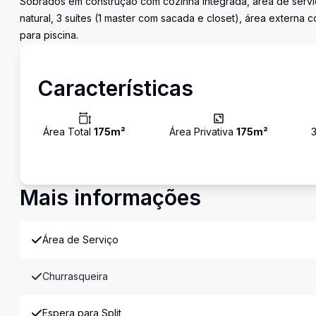
Sobrados em construção com cozinha integrada, área de serviç
natural, 3 suítes (1 master com sacada e closet), área externa
para piscina.
Características
Área Total
175
m²
Área Privativa
175
m²
Mais informações
Área de Serviço
Churrasqueira
Espera para Split