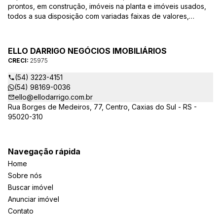
prontos, em construção, imóveis na planta e imóveis usados,
todos a sua disposição com variadas faixas de valores,
bairros e dimensões para melhor atender as suas
necessidades e anseios. Ao nos procurar, nossos corretores –
credenciados ao CRECI-25975 estarão sempre prontos para
ELLO DARRIGO NEGÓCIOS IMOBILIÁRIOS
responder-lhe todas as suas dúvidas sobre casas,
CRECI:
25975
apartamentos, terrenos, salas comerciais e outros produtos
imobiliários.
(54) 3223-4151
(54) 98169-0036
ello@ellodarrigo.com.br
Rua Borges de Medeiros, 77, Centro, Caxias do Sul - RS -
95020-310
Navegação rápida
Home
Sobre nós
Buscar imóvel
Anunciar imóvel
Contato