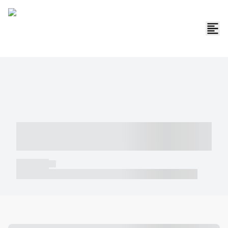
----- ----- -- ------ ---- ---- -- ----- -----
----- --- ------
----- -----
----- ----- -- ------ ---- ---- -- ----- ----- ----- --- ------