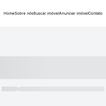
Home
Sobre nós
Buscar imóvel
Anunciar imóvel
Contato
----- ---- ---- -- ----
----- -----
----- ----- -- ------ ---- ---- -- ----- ----- ----- --- ------