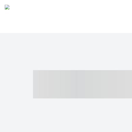
----- ----- -- -
- ------