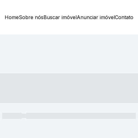
Home
Sobre nós
Buscar imóvel
Anunciar imóvel
Contato
----- ---- ---- -- ----
----- -----
----- ----- -- ------ ---- ---- -- ----- ----- ----- --- ------