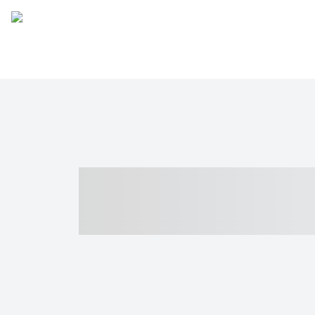
----- ----- -- -
- ------