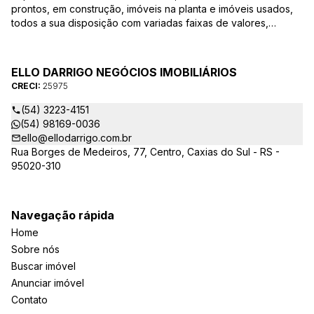
prontos, em construção, imóveis na planta e imóveis usados,
todos a sua disposição com variadas faixas de valores,
bairros e dimensões para melhor atender as suas
necessidades e anseios. Ao nos procurar, nossos corretores –
credenciados ao CRECI-25975 estarão sempre prontos para
ELLO DARRIGO NEGÓCIOS IMOBILIÁRIOS
responder-lhe todas as suas dúvidas sobre casas,
CRECI:
25975
apartamentos, terrenos, salas comerciais e outros produtos
imobiliários.
(54) 3223-4151
(54) 98169-0036
ello@ellodarrigo.com.br
Rua Borges de Medeiros, 77, Centro, Caxias do Sul - RS -
95020-310
Navegação rápida
Home
Sobre nós
Buscar imóvel
Anunciar imóvel
Contato