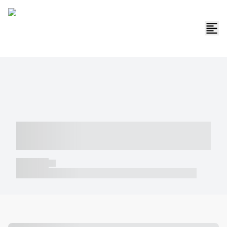
----- ----- -- ------ ---- ---- -- ----- -----
----- --- ------
----- -----
----- ----- -- ------ ---- ---- -- ----- ----- ----- --- ------