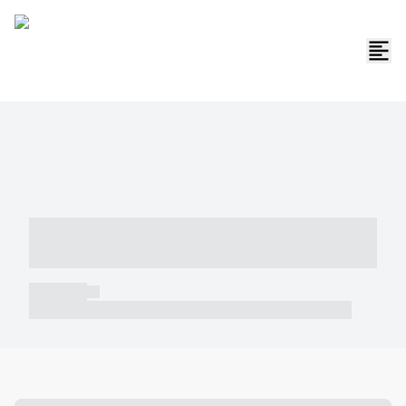
----- ----- -- ------ ---- ---- -- ----- -----
----- --- ------
----- -----
----- ----- -- ------ ---- ---- -- ----- ----- ----- --- ------