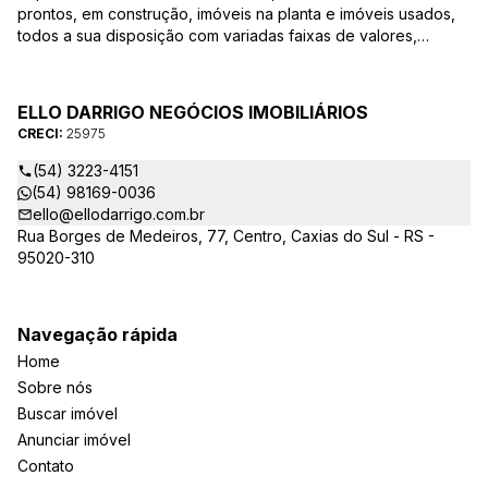
prontos, em construção, imóveis na planta e imóveis usados,
todos a sua disposição com variadas faixas de valores,
bairros e dimensões para melhor atender as suas
necessidades e anseios. Ao nos procurar, nossos corretores –
credenciados ao CRECI-25975 estarão sempre prontos para
ELLO DARRIGO NEGÓCIOS IMOBILIÁRIOS
responder-lhe todas as suas dúvidas sobre casas,
CRECI:
25975
apartamentos, terrenos, salas comerciais e outros produtos
imobiliários.
(54) 3223-4151
(54) 98169-0036
ello@ellodarrigo.com.br
Rua Borges de Medeiros, 77, Centro, Caxias do Sul - RS -
95020-310
Navegação rápida
Home
Sobre nós
Buscar imóvel
Anunciar imóvel
Contato