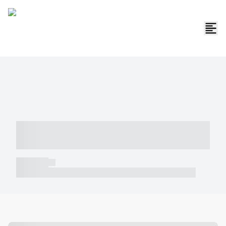
----- ----- -- ------ ---- ---- -- ----- -----
----- --- ------
----- -----
----- ----- -- ------ ---- ---- -- ----- ----- ----- --- ------