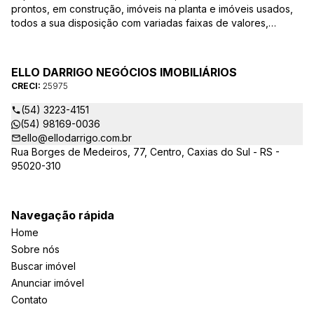
prontos, em construção, imóveis na planta e imóveis usados,
todos a sua disposição com variadas faixas de valores,
bairros e dimensões para melhor atender as suas
necessidades e anseios. Ao nos procurar, nossos corretores –
credenciados ao CRECI-25975 estarão sempre prontos para
ELLO DARRIGO NEGÓCIOS IMOBILIÁRIOS
responder-lhe todas as suas dúvidas sobre casas,
CRECI:
25975
apartamentos, terrenos, salas comerciais e outros produtos
imobiliários.
(54) 3223-4151
(54) 98169-0036
ello@ellodarrigo.com.br
Rua Borges de Medeiros, 77, Centro, Caxias do Sul - RS -
95020-310
Navegação rápida
Home
Sobre nós
Buscar imóvel
Anunciar imóvel
Contato