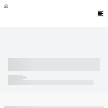
----- ----- -- ------ ---- ---- -- ----- -----
----- --- ------
----- -----
----- ----- -- ------ ---- ---- -- ----- ----- ----- --- ------