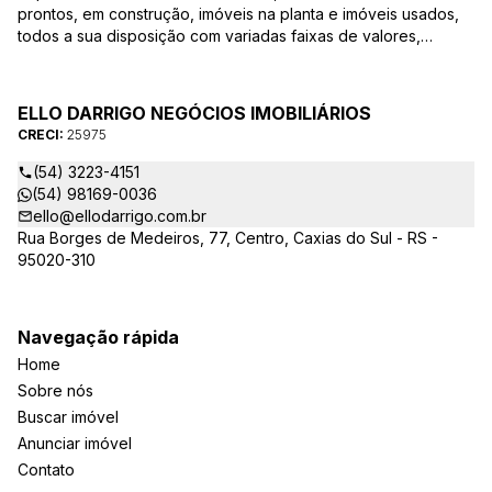
prontos, em construção, imóveis na planta e imóveis usados,
todos a sua disposição com variadas faixas de valores,
bairros e dimensões para melhor atender as suas
necessidades e anseios. Ao nos procurar, nossos corretores –
credenciados ao CRECI-25975 estarão sempre prontos para
ELLO DARRIGO NEGÓCIOS IMOBILIÁRIOS
responder-lhe todas as suas dúvidas sobre casas,
CRECI:
25975
apartamentos, terrenos, salas comerciais e outros produtos
imobiliários.
(54) 3223-4151
(54) 98169-0036
ello@ellodarrigo.com.br
Rua Borges de Medeiros, 77, Centro, Caxias do Sul - RS -
95020-310
Navegação rápida
Home
Sobre nós
Buscar imóvel
Anunciar imóvel
Contato