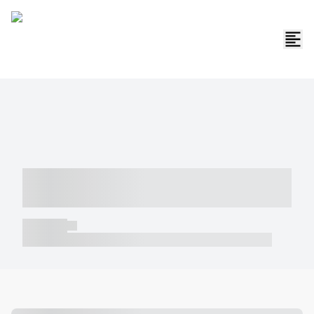
----- ----- -- ------ ---- ---- -- ----- -----
----- --- ------
----- -----
----- ----- -- ------ ---- ---- -- ----- ----- ----- --- ------