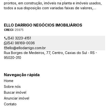
prontos, em construção, imóveis na planta e imóveis usados,
todos a sua disposição com variadas faixas de valores,
bairros e dimensões para melhor atender as suas
necessidades e anseios. Ao nos procurar, nossos corretores –
credenciados ao CRECI-25975 estarão sempre prontos para
ELLO DARRIGO NEGÓCIOS IMOBILIÁRIOS
responder-lhe todas as suas dúvidas sobre casas,
CRECI:
25975
apartamentos, terrenos, salas comerciais e outros produtos
imobiliários.
(54) 3223-4151
(54) 98169-0036
ello@ellodarrigo.com.br
Rua Borges de Medeiros, 77, Centro, Caxias do Sul - RS -
95020-310
Navegação rápida
Home
Sobre nós
Buscar imóvel
Anunciar imóvel
Contato