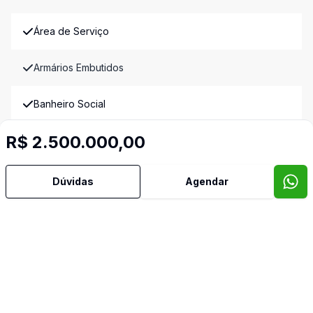
Área de Serviço
Armários Embutidos
Banheiro Social
R$ 2.500.000,00
Churrasqueira
Copa
Dúvidas
Agendar
Cozinha
Deck
Lareira