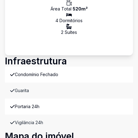
Área Total
520
m²
4
Dormitório
s
2
Suíte
s
Infraestrutura
Condomínio Fechado
Guarita
Portaria 24h
Vigilância 24h
Mapa do imóvel