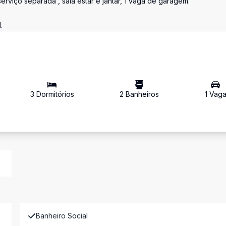
erviço separada , sala estar e jantar, 1 vaga de garagem.
.
3
Dormitório
s
2
Banheiro
s
1
Vag
Banheiro Social