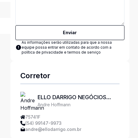
Enviar
As informações serão utilizadas para que a nossa
equipe possa entrar em contato de acordo com a
política de privacidade e termos de serviço
Corretor
ELLO DARRIGO NEGÓCIOS
Andre Hoffmann
IMOBILIÁRIOS
75741F
(54) 99147-9973
andre@ellodarrigo.com.br