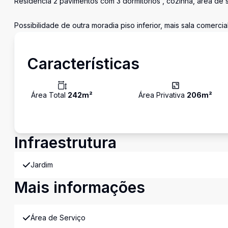
Residência 2 pavimentos com 3 dormitórios , cozinha, área de s
Possibilidade de outra moradia piso inferior, mais sala comercial
Características
Área Total
242
m²
Área Privativa
206
m²
Infraestrutura
Jardim
Mais informações
Área de Serviço