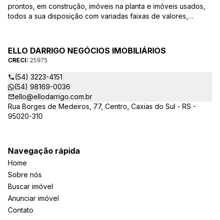
prontos, em construção, imóveis na planta e imóveis usados,
todos a sua disposição com variadas faixas de valores,
bairros e dimensões para melhor atender as suas
necessidades e anseios. Ao nos procurar, nossos corretores –
credenciados ao CRECI-25975 estarão sempre prontos para
ELLO DARRIGO NEGÓCIOS IMOBILIÁRIOS
responder-lhe todas as suas dúvidas sobre casas,
CRECI:
25975
apartamentos, terrenos, salas comerciais e outros produtos
imobiliários.
(54) 3223-4151
(54) 98169-0036
ello@ellodarrigo.com.br
Rua Borges de Medeiros, 77, Centro, Caxias do Sul - RS -
95020-310
Navegação rápida
Home
Sobre nós
Buscar imóvel
Anunciar imóvel
Contato