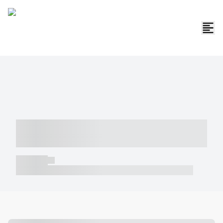
----- ----- -- ------ ---- ---- -- ----- -----
----- --- ------
----- -----
----- ----- -- ------ ---- ---- -- ----- ----- ----- --- ------