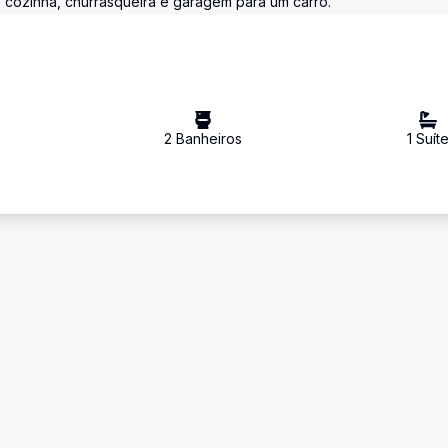
, cozinha, churrasqueira e garagem para um carro.
2
Banheiro
s
1
Suít