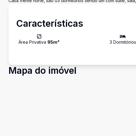
Casa frente norte, são 03 dormitórios sendo um com suíte, sala
Características
Área Privativa
95
m²
3
Dormitório
s
Mapa do imóvel