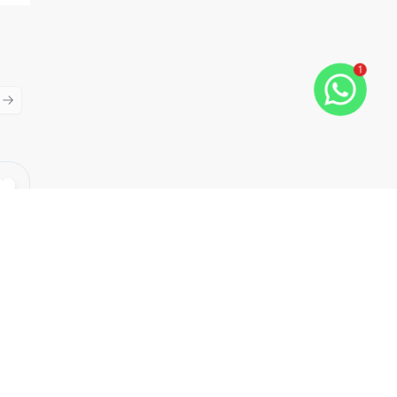
1
ious slide
Next slide
Cód:
EL2407
Comparar