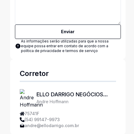
Enviar
As informações serão utilizadas para que a nossa
equipe possa entrar em contato de acordo com a
política de privacidade e termos de serviço
Corretor
ELLO DARRIGO NEGÓCIOS
Andre Hoffmann
IMOBILIÁRIOS
75741F
(54) 99147-9973
andre@ellodarrigo.com.br