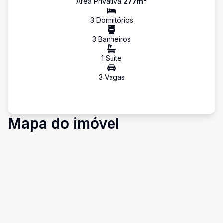
Área Privativa
277
m²
3
Dormitório
s
3
Banheiro
s
1
Suíte
3
Vaga
s
Mapa do imóvel