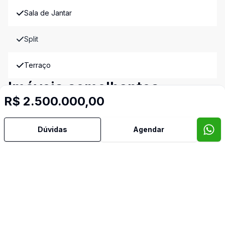
Sala de Jantar
Split
Terraço
Imóveis semelhantes
R$ 2.500.000,00
Confira imóveis semelhantes
Dúvidas
Agendar
Cód:
EL2388
Comparar