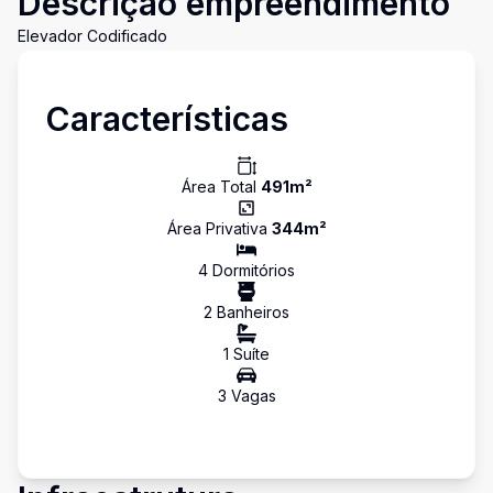
Descrição empreendimento
Elevador Codificado
Características
Área Total
491
m²
Área Privativa
344
m²
4
Dormitório
s
2
Banheiro
s
1
Suíte
3
Vaga
s