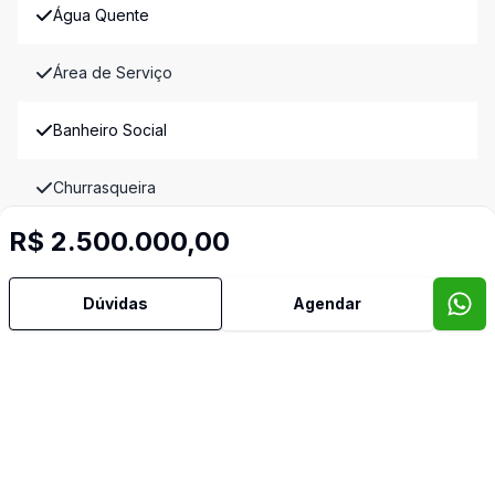
Água Quente
Área de Serviço
Banheiro Social
Churrasqueira
R$ 2.500.000,00
Copa
Cozinha
Dúvidas
Agendar
Lavabo
Leste
Norte