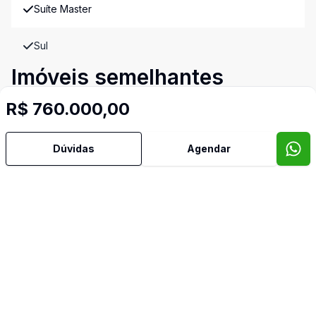
Suíte Master
Sul
Imóveis semelhantes
Confira imóveis semelhantes
R$ 760.000,00
Dúvidas
Agendar
Cód:
EL1320
Comparar
Có