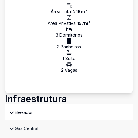
Área Total
216
m²
Área Privativa
157
m²
3
Dormitório
s
3
Banheiro
s
1
Suíte
2
Vaga
s
Infraestrutura
Elevador
Gás Central