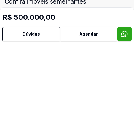
Confira imóveis semelhantes
R$ 500.000,00
Cód:
EL2433
Comparar
Có
Dúvidas
Agendar