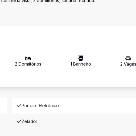
om linda vista, 2 dormitórios, sacada fechada.
2
Dormitório
s
1
Banheiro
2
Vaga
Porteiro Eletrônico
Zelador