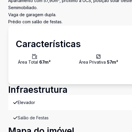
Apartamento com 57,90m², próximo à UCS, posição solar oeste c
Semimobiliado.
Vaga de garagem dupla.
Prédio com salão de festas.
Características
Área Total
67
m²
Área Privativa
57
m²
Infraestrutura
Elevador
Salão de Festas
Mapa do imóvel