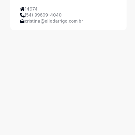
14974
(54) 99609-4040
cristina@ellodarrigo.com.br