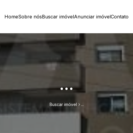
Home
Sobre nós
Buscar imóvel
Anunciar imóvel
Contato
...
Buscar imóvel
...