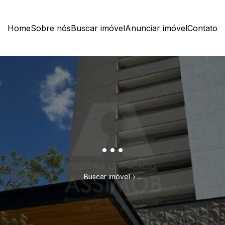
Home
Sobre nós
Buscar imóvel
Anunciar imóvel
Contato
...
Buscar imóvel
...