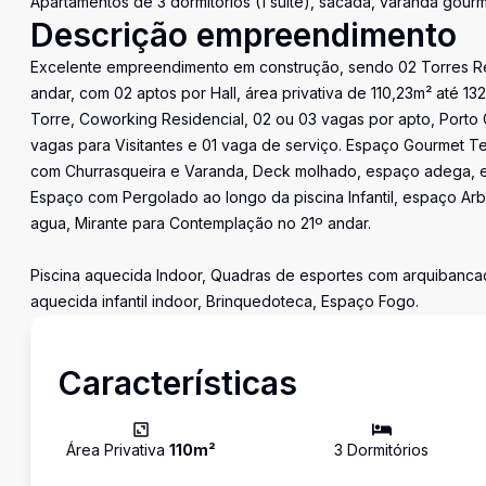
Apartamentos de 3 dormitórios (1 suíte), sacada, varanda gourm
Descrição empreendimento
Excelente empreendimento em construção, sendo 02 Torres Re
andar, com 02 aptos por Hall, área privativa de 110,23m² até 13
Torre, Coworking Residencial, 02 ou 03 vagas por apto, Porto
vagas para Visitantes e 01 vaga de serviço. Espaço Gourmet T
com Churrasqueira e Varanda, Deck molhado, espaço adega, e
Espaço com Pergolado ao longo da piscina Infantil, espaço Ar
agua, Mirante para Contemplação no 21º andar.
Piscina aquecida Indoor, Quadras de esportes com arquibancad
aquecida infantil indoor, Brinquedoteca, Espaço Fogo.
Características
Área Privativa
110
m²
3
Dormitório
s