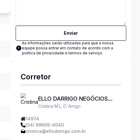
Enviar
As informações serão utilizadas para que a nossa
equipe possa entrar em contato de acordo com a
política de privacidade e termos de serviço
Corretor
ELLO DARRIGO NEGÓCIOS
Cristina M.L. D`Arrigo
IMOBILIÁRIOS
14974
(54) 99609-4040
cristina@ellodarrigo.com.br