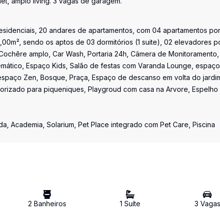
et, amplo living. 3 vagas de garagem.
sidenciais, 20 andares de apartamentos, com 04 apartamentos po
2,00m², sendo os aptos de 03 dormitórios (1 suite), 02 elevadores p
 Cochêre amplo, Car Wash, Portaria 24h, Câmera de Monitoramento,
emático, Espaço Kids, Salão de festas com Varanda Lounge, espaço
spaço Zen, Bosque, Praça, Espaço de descanso em volta do jardi
borizado para piqueniques, Playgroud com casa na Arvore, Espelho
a, Academia, Solarium, Pet Place integrado com Pet Care, Piscina
2
Banheiro
s
1
Suíte
3
Vaga