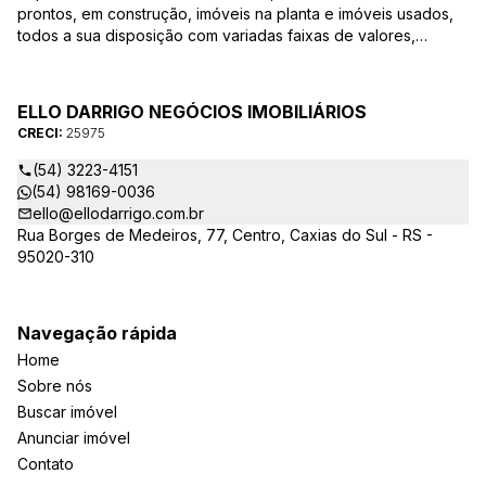
prontos, em construção, imóveis na planta e imóveis usados,
todos a sua disposição com variadas faixas de valores,
bairros e dimensões para melhor atender as suas
necessidades e anseios. Ao nos procurar, nossos corretores –
credenciados ao CRECI-25975 estarão sempre prontos para
ELLO DARRIGO NEGÓCIOS IMOBILIÁRIOS
responder-lhe todas as suas dúvidas sobre casas,
CRECI:
25975
apartamentos, terrenos, salas comerciais e outros produtos
imobiliários.
(54) 3223-4151
(54) 98169-0036
ello@ellodarrigo.com.br
Rua Borges de Medeiros, 77, Centro, Caxias do Sul - RS -
95020-310
Navegação rápida
Home
Sobre nós
Buscar imóvel
Anunciar imóvel
Contato