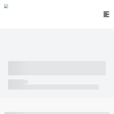
----- ----- -- ------ ---- ---- -- ----- -----
----- --- ------
----- -----
----- ----- -- ------ ---- ---- -- ----- ----- ----- --- ------