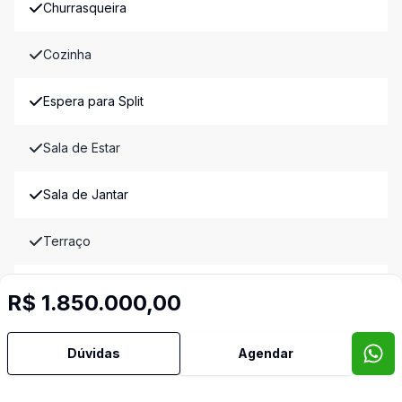
Churrasqueira
Cozinha
Espera para Split
Sala de Estar
Sala de Jantar
Terraço
Vidros Duplos
R$ 1.850.000,00
Imóveis semelhantes
Confira imóveis semelhantes
Dúvidas
Agendar