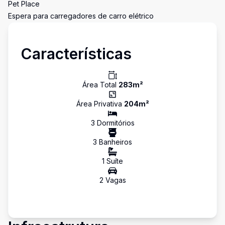
Pet Place
Espera para carregadores de carro elétrico
Características
Área Total
283
m²
Área Privativa
204
m²
3
Dormitório
s
3
Banheiro
s
1
Suíte
2
Vaga
s