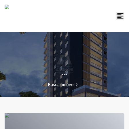
...
Buscar imóvel
...