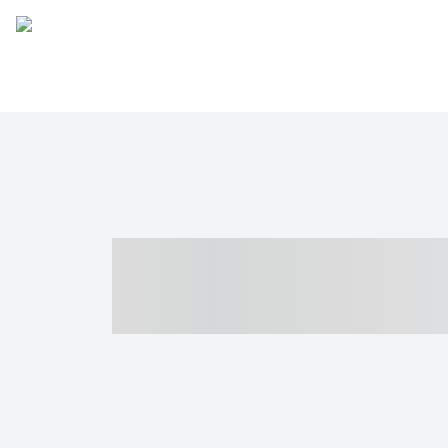
----- ----- -- -
- ------