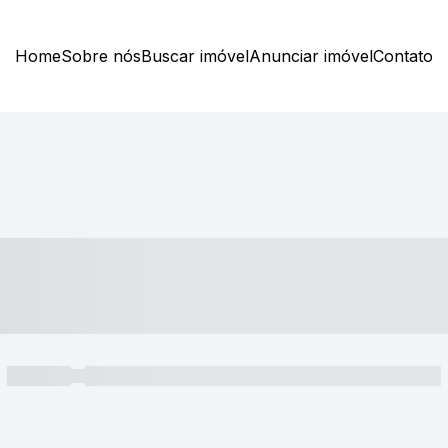
Home
Sobre nós
Buscar imóvel
Anunciar imóvel
Contato
----- ---- ---- -- ----
----- -----
----- ----- -- ------ ---- ---- -- ----- ----- ----- --- ------