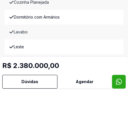
Cozinha Planejada
Dormitório com Armários
Lavabo
Leste
Sala de Estar
R$ 2.380.000,00
Sala de Jantar
Dúvidas
Agendar
Semi Mobiliado
Split
Suíte Master