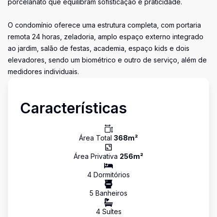
porcelanato que equilibram sofisticação e praticidade.
O condomínio oferece uma estrutura completa, com portaria
remota 24 horas, zeladoria, amplo espaço externo integrado
ao jardim, salão de festas, academia, espaço kids e dois
elevadores, sendo um biométrico e outro de serviço, além de
medidores individuais.
Características
Área Total
368
m²
Área Privativa
256
m²
4
Dormitório
s
5
Banheiro
s
4
Suíte
s