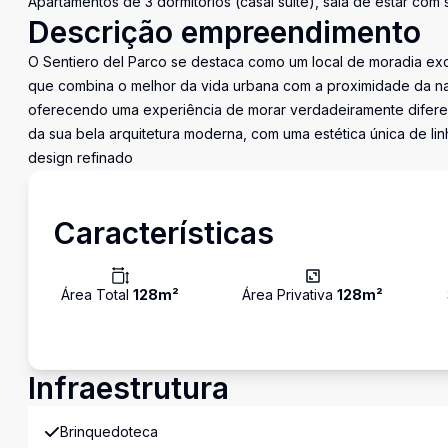
Apartamentos de 3 dormitórios (casal suíte), sala de estar co
Descrição empreendimento
O Sentiero del Parco se destaca como um local de moradia exc
que combina o melhor da vida urbana com a proximidade da na
oferecendo uma experiência de morar verdadeiramente difere
da sua bela arquitetura moderna, com uma estética única de lin
design refinado
Características
Área Total
128
m²
Área Privativa
128
m²
Infraestrutura
Brinquedoteca