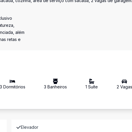
m sacada, cozinha, área de serviço com sacada, 2 vagas de garagem
lusivo
tureza,
nciada, além
has retas e
3
Dormitório
s
3
Banheiro
s
1
Suíte
2
Vaga
Elevador