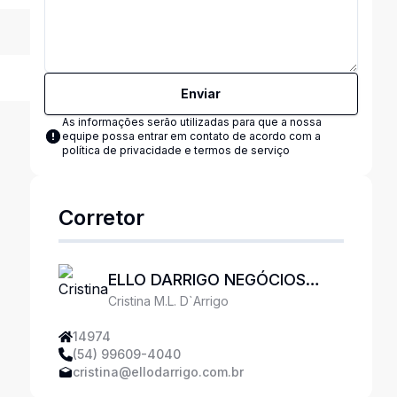
Enviar
As informações serão utilizadas para que a nossa
equipe possa entrar em contato de acordo com a
política de privacidade e termos de serviço
Corretor
ELLO DARRIGO NEGÓCIOS
Cristina M.L. D`Arrigo
IMOBILIÁRIOS
14974
(54) 99609-4040
cristina@ellodarrigo.com.br