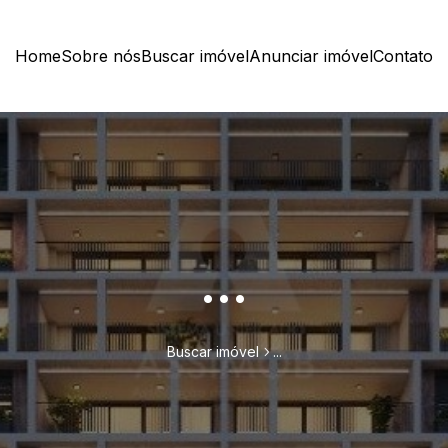
Home
Sobre nós
Buscar imóvel
Anunciar imóvel
Contato
...
Buscar imóvel
...